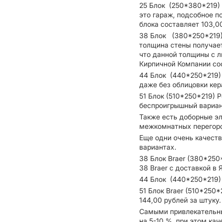
25 Блок (250*380*219) 
это гараж, подсобное п
блока составляет 103,0
38 Блок (380*250*219) 
толщина стены получает
что данной толщины с л
Кирпичной Компании сос
44 Блок (440*250*219) 
даже без облицовки кер
51 Блок (510*250*219) 
беспроигрышный вариант
Также есть доборные эл
межкомнатных перегород
Еще одни очень качеств
вариантах.
38 Блок Braer (380*250*
38 Braer с доставкой в 
44 Блок (440*250*219) 
51 Блок Braer (510*250*
144,00 рублей за штуку.
Самыми привлекательны
на 5-10 %, при этом кач