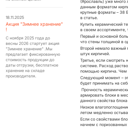
(Ярославль) уже много 
данным форматом кирпи
крупные форматы – 38 Б
18.11.2025
в статье.
Акция "Зимнее хранение"
Купить керамический т
!
в своем ассортименте, 
Первый и основной больш
С ноября 2025 года до
что стены толщиной в о
весны 2026 стартует акция
Второй немало важный м
"Зимнее хранение" .Мы
штук кирпичей.
предлагает фиксированную
стоимость продукции до
Третье, если смотреть 
даты отгрузки, бесплатное
системе. Расход раство
хранение на складе
помощью кирпича. Чем 
производителя.
Следующий момент – это
будет принимать на се
Прочность керамических
армировать блоки в мес
данного свойства блока 
Низкое влагопоглощение
летом медленно остыва
Если со свойствами бло
начнем с поризованных 